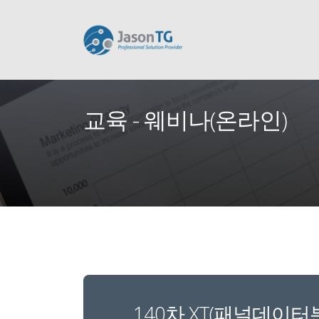
교육 - 웨비나(온라인)
140차 XT(패널데이터분