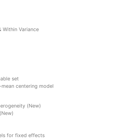
 Within Variance
able set
ct-mean centering model
terogeneity (New)
 (New)
ls for fixed effects