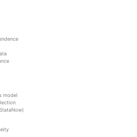
pendence
ata
ance
ts model
lection
(StataNow)
eity