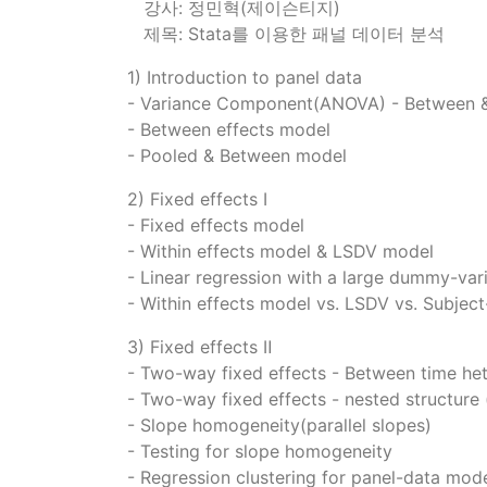
강사: 정민혁(제이슨티지)
제목: Stata를 이용한 패널 데이터 분석
1) Introduction to panel data
- Variance Component(ANOVA) - Between &
- Between effects model
- Pooled & Between model
2) Fixed effects Ⅰ
- Fixed effects model
- Within effects model & LSDV model
- Linear regression with a large dummy-vari
- Within effects model vs. LSDV vs. Subje
3) Fixed effects Ⅱ
- Two-way fixed effects - Between time he
- Two-way fixed effects - nested structure
- Slope homogeneity(parallel slopes)
- Testing for slope homogeneity
- Regression clustering for panel-data mode