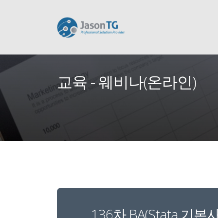
교육 - 웨비나(온라인)
136차 BA(Stata 기