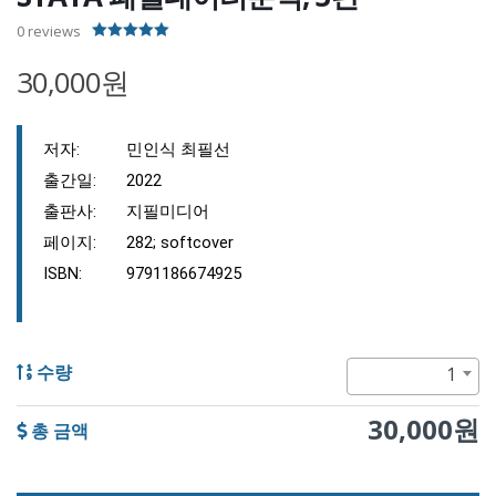
0
reviews
5.00
out of 5
30,000원
저자:
민인식 최필선
출간일:
2022
출판사:
지필미디어
페이지:
282; softcover
ISBN:
9791186674925
1
수량
30,000원
총 금액