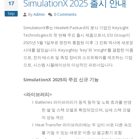
SimulationX 2025 출시 안내
17
Sep
By
Admin
0 Comments
SimulationX®
는
Hewlett-Packard
의 분사 기업인
Keysight
Technologies
의 첫 번째 주요 출시 제품으로서
, ESI Group
이
2025
년
5
월
1
일부로 완전히 통합된 이후 그 진화 역사에 새로운
시대를 열었습니다
. Keysight
는
'key'
와
'insight'
를 결합한 이름
으로
,
전자 테스트 및 측정 장비와 소프트웨어를 제조하는 기업
으로
,
시스템 시뮬레이션의 이상적인 파트너입니다
.
SimulationX 2025
의 주요 신규 기능
<라이브러리>
Batteries
라이브러리가 동적 동작 및 노화 효과를 반영
l
한 셀 및 스택 모델로 확장되었으며
,
상세 스택 모델
의 성능 개선
Heat Transfer
라이브러리에는 두 상이 서로 다른 속도
l
를 가질 수 있는 새로운 이중
-
상 열교환기 포함